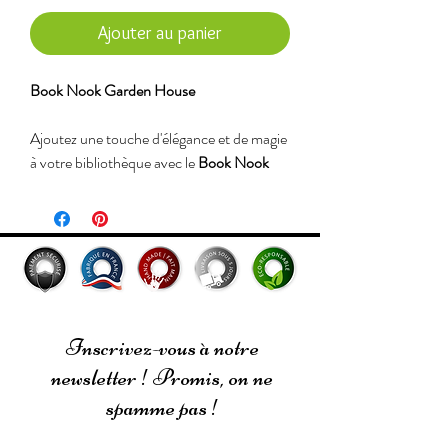
Ajouter au panier
Book Nook Garden House
Ajoutez une touche d'élégance et de magie
à votre bibliothèque avec le
Book Nook
Garden House
. Ce modèle miniature en
bois, à assembler soi-même, représente
une charmante maison de jardin nichée au
cœur de la nature. Véritable chef-d'œuvre
décoratif, ce Book Nook transforme vos
étagères en un portail vers un monde
enchanteur.
Inscrivez-vous à notre
newsletter ! Promis, on ne
Caractéristiques principales :
spamme pas !
Modèle :
Book Nook Garden House