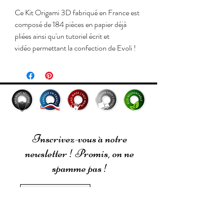
Ce Kit Origami 3D fabriqué en France est
composé de 184 pièces en papier déjà
pliées ainsi qu'un tutoriel écrit et
vidéo permettant la confection de Evoli !
Réalisable à partir de 6 ans.
Nous utilisons du papier haut de gamme
français (Canson). Il est sans acide (pH
neutre), sans éléments chlorés, sans
métaux lourds, ne se décolore pas avec le
temps et issu de sources éco-responsables
Inscrivez-vous à notre
!
newsletter ! Promis, on ne
Vous pouvez retrouver tous nos tutoriels
spamme pas !
sur notre chaine Youtube :
https://www.youtube.com/channel/UCO
JMikKzCd8_itO1-AjJmAQ/videos