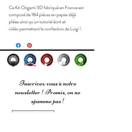
Ce Kit Origami 3D fabriqué en France est
composé de 184 pièces en papier déjà
pliées ainsi qu'un tutoriel écrit et
vidéo permettant la confection de Luigi !
Réalisable à partir de 6 ans.
Nous utilisons du papier haut de gamme
français (Canson). Il est sans acide (pH
neutre), sans éléments chlorés, sans
métaux lourds, ne se décolore pas avec le
temps et issu de sources éco-responsables
Inscrivez-vous à notre
!
newsletter ! Promis, on ne
Vous pouvez retrouver tous nos tutoriels
spamme pas !
sur notre chaine Youtube :
https://www.youtube.com/channel/UCO
JMikKzCd8_itO1-AjJmAQ/videos