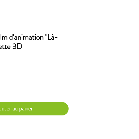
lm d'animation "Là-
ette 3D
outer au panier