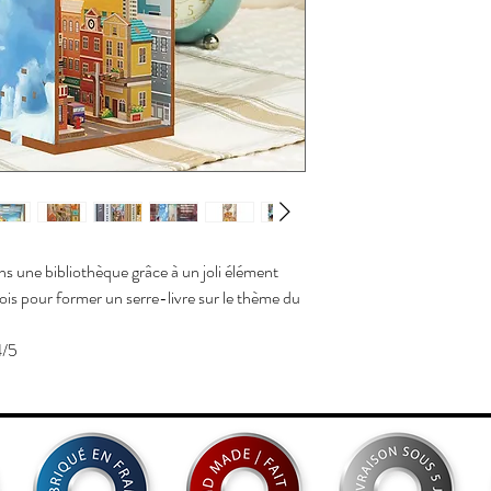
ans une bibliothèque grâce à un joli élément
ois pour former un serre-livre sur le thème du
4/5
nt pas aux enfants de moins de 3 ans.
SER (extrême précision)
4,5xl.18,2xP.8cm