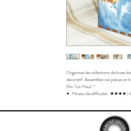
Organisez les collections de livres d
décoratif. Assemblez ces pièces en b
film "Là-Haut" !
Niveau de difficulté : ★★★★ | 
Temps de réalisation : ~5h
Âge recommandé : 14+. Ne convie
Pièces en bois découpées au LA
Taille du modèle assemblé : H.2
Nombre de pièces : 143