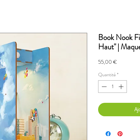
Book Nook Fi
Haut" | Maqu
Prix
55,00 €
Quantité
*
Aj