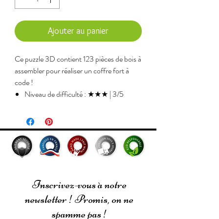
Ajouter au panier
Ce puzzle 3D contient 123 pièces de bois à
assembler pour réaliser un coffre fort à
code !
Niveau de difficulté : ★★★ | 3/5
Temps de réalisation : ~3h
Âge recommandé : 12+. Ne convient
pas aux enfants de moins de 3 ans.
Pièces en bois découpées au LASER
(extrême précision)
Taille du modèle assemblé :
H.8,5xl.12,4xP.10cm
Inscrivez-vous à notre
Nombre de pièces : 123
newsletter ! Promis, on ne
Pour tout renseignement
spamme pas !