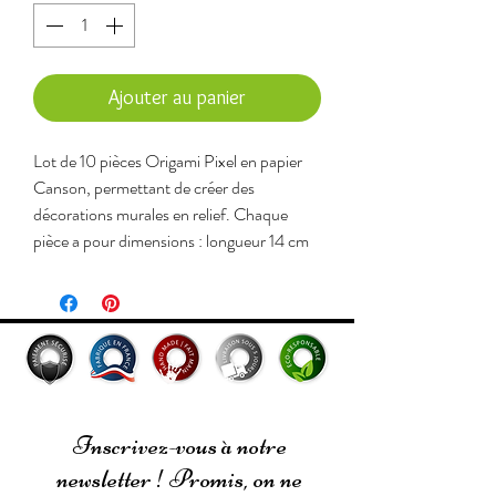
Ajouter au panier
Lot de 10 pièces Origami Pixel en papier
Canson, permettant de créer des
décorations murales en relief. Chaque
pièce a pour dimensions : longueur 14 cm
x hauteur 6 cm.
Pour plus d'inspiration, nous proposons
des kits de création : rubrique "Loisirs
créatifs - Kits Origami Pixel" !
(Le cadre est une idée de création possible
!)
Inscrivez-vous à notre
newsletter ! Promis, on ne